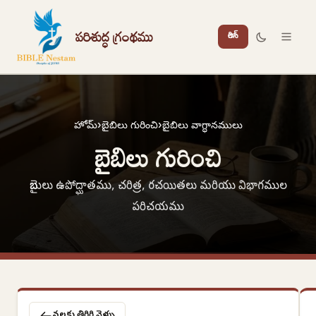
పరిశుద్ధ గ్రంథము
లాగిన్
హోమ్
›
బైబిలు గురించి
›
బైబిలు వాగ్ధానములు
బైబిలు గురించి
బైబులు ఉపోద్ఘాతము, చరిత్ర, రచయితలు మరియు విభాగముల
పరిచయము
వర్గాలకు తిరిగి వెళ్ళు