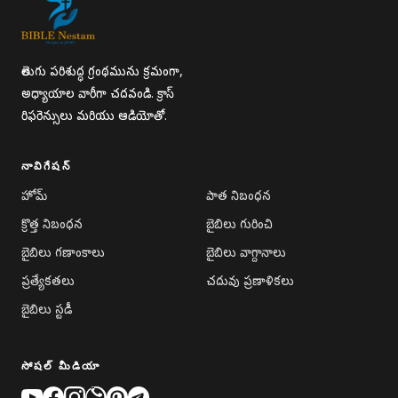
తెలుగు పరిశుద్ధ గ్రంథమును క్రమంగా,
అధ్యాయాల వారీగా చదవండి. క్రాస్
రిఫరెన్సులు మరియు ఆడియోతో.
నావిగేషన్
హోమ్
పాత నిబంధన
క్రొత్త నిబంధన
బైబిలు గురించి
బైబిలు గణాంకాలు
బైబిలు వాగ్దానాలు
ప్రత్యేకతలు
చదువు ప్రణాళికలు
బైబిలు స్టడీ
సోషల్ మీడియా