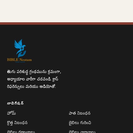
తెలుగు పరిశుద్ధ గ్రంథమును క్రమంగా,
అధ్యాయాల వారీగా చదవండి. క్రాస్
రిఫరెన్సులు మరియు ఆడియోతో.
నావిగేషన్
హోమ్
పాత నిబంధన
క్రొత్త నిబంధన
బైబిలు గురించి
బైబిలు గణాంకాలు
బైబిలు వాగ్దానాలు