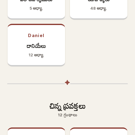
5 అధ్యా.
48 అధ్యా.
Daniel
దానియేలు
12 అధ్యా.
✦
చిన్న ప్రవక్తలు
12 గ్రంథాలు