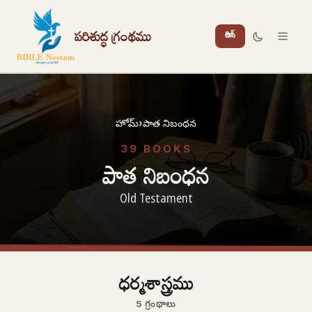
పరిశుద్ధ గ్రంథము
లాగిన్
హోమ్
›
పాత నిబంధన
39 BOOKS
పాత నిబంధన
Old Testament
ధర్మశాస్త్రము
5 గ్రంథాలు