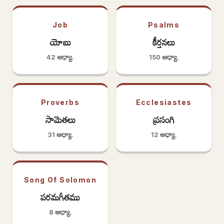
Job
Psalms
యోబు
కీర్తనలు
42 అధ్యా.
150 అధ్యా.
Proverbs
Ecclesiastes
సామెతలు
ప్రసంగి
31 అధ్యా.
12 అధ్యా.
Song Of Solomon
పరమగీతము
8 అధ్యా.