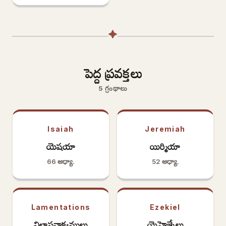
✦
పెద్ద ప్రవక్తలు
5 గ్రంథాలు
Isaiah
Jeremiah
యెషయా
యిర్మియా
66 అధ్యా.
52 అధ్యా.
Lamentations
Ezekiel
విలాపవాక్యములు
యెహెజ్కేలు