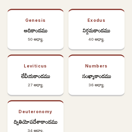
Genesis
Exodus
ఆదికాండము
నిర్గమకాండము
50 అధ్యా.
40 అధ్యా.
Leviticus
Numbers
లేవీయకాండము
సంఖ్యాకాండము
27 అధ్యా.
36 అధ్యా.
Deuteronomy
ద్వితియోపదేశాకాండము
34 అధ్యా.