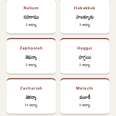
Nahum
Habakkuk
నహూము
హబక్కూకు
3 అధ్యా.
3 అధ్యా.
Zephaniah
Haggai
జెఫన్యా
హగ్గయి
3 అధ్యా.
2 అధ్యా.
Zechariah
Malachi
జెకర్యా
మలాకీ
14 అధ్యా.
4 అధ్యా.