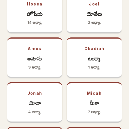
Hosea
Joel
హోషేయ
యోవేలు
14 అధ్యా.
3 అధ్యా.
Amos
Obadiah
ఆమోసు
ఓబధ్యా
9 అధ్యా.
1 అధ్యా.
Jonah
Micah
యోనా
మీకా
4 అధ్యా.
7 అధ్యా.