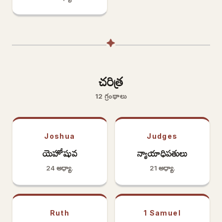
✦
చరిత్ర
12 గ్రంథాలు
Joshua
Judges
యెహోషువ
న్యాయాధిపతులు
24 అధ్యా.
21 అధ్యా.
Ruth
1 Samuel