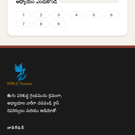
అధ్యాయం ఎంచుకోండి
1
2
3
4
5
6
7
8
9
తెలుగు పరిశుద్ధ గ్రంథమును క్రమంగా,
అధ్యాయాల వారీగా చదవండి. క్రాస్
రిఫరెన్సులు మరియు ఆడియోతో.
నావిగేషన్