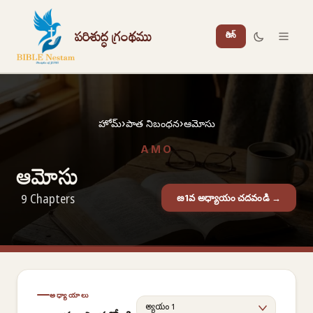
పరిశుద్ధ గ్రంథము
లాగిన్
హోమ్
›
పాత నిబంధన
›
ఆమోసు
AMO
ఆమోసు
9 Chapters
ఴ1వ అధ్యాయం చదవండి →
అధ్యాయాలు