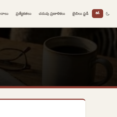
దానాలు
ప్రత్యేకతలు
చదువు ప్రణాళికలు
బైబిలు స్టడీ
లాగిన్