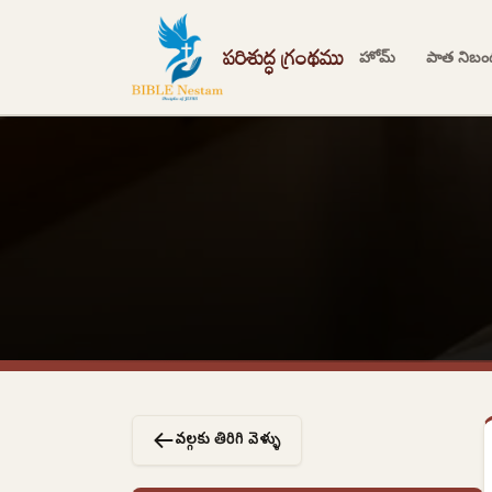
పరిశుద్ధ గ్రంథము
హోమ్
పాత నిబ
వర్గాలకు తిరిగి వెళ్ళు