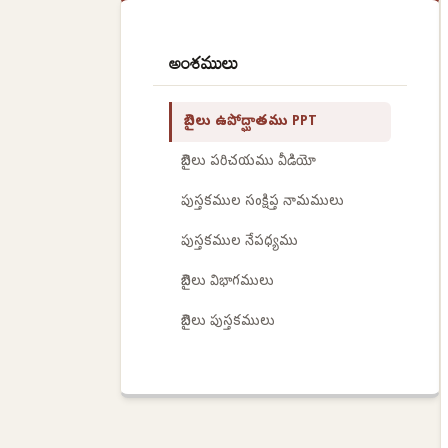
అంశములు
బైబిలు ఉపోద్ఘాతము PPT
బైబిలు పరిచయము వీడియో
పుస్తకముల సంక్షిప్త నామములు
పుస్తకముల నేపధ్యము
బైబిలు విభాగములు
బైబిలు పుస్తకములు