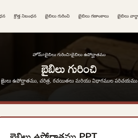
ంధన
క్రొత్త నిబంధన
బైబిలు గురించి
బైబిలు గణాంకాలు
బైబిలు వాగ్
హోమ్
›
బైబిలు గురించి
›
బైబిలు ఉపోద్ఘాతము
బైబిలు గురించి
బైబులు ఉపోద్ఘాతము, చరిత్ర, రచయితలు మరియు విభాగముల పరిచయము
బైబిలు ఉపోద్ఘాతము PPT