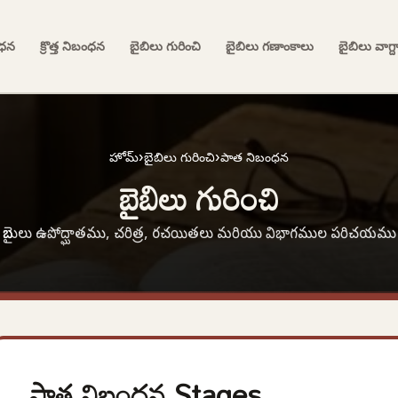
ంధన
క్రొత్త నిబంధన
బైబిలు గురించి
బైబిలు గణాంకాలు
బైబిలు వాగ్
హోమ్
›
బైబిలు గురించి
›
పాత నిబంధన
బైబిలు గురించి
బైబులు ఉపోద్ఘాతము, చరిత్ర, రచయితలు మరియు విభాగముల పరిచయము
పాత నిబంధన Stages