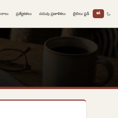
దానాలు
ప్రత్యేకతలు
చదువు ప్రణాళికలు
బైబిలు స్టడీ
లాగిన్