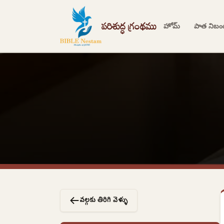
పరిశుద్ధ గ్రంథము
హోమ్
పాత నిబ
వర్గాలకు తిరిగి వెళ్ళు