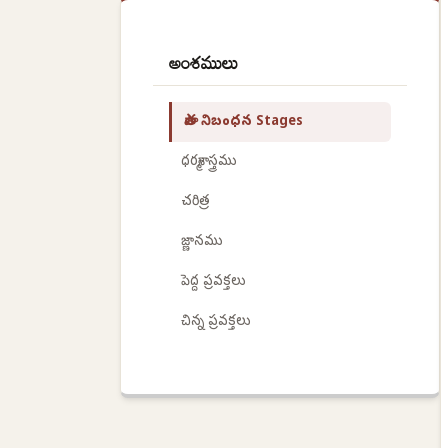
అంశములు
పాత నిబంధన Stages
ధర్మశాస్త్రము
చరిత్ర
జ్ణానము
పెద్ద ప్రవక్తలు
చిన్న ప్రవక్తలు