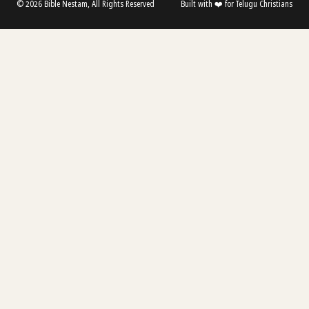
© 2026 Bible Nestam, All Rights Reserved
Built with ❤️ for Telugu Christians