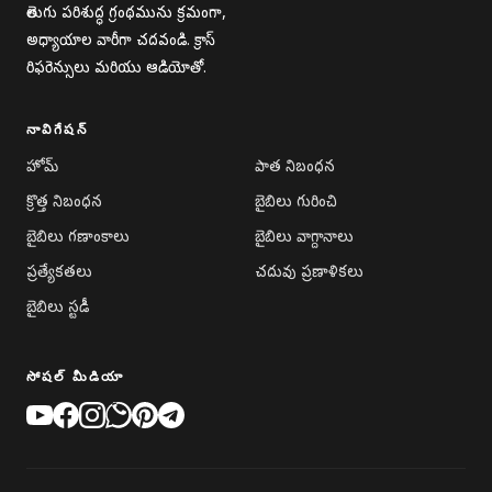
తెలుగు పరిశుద్ధ గ్రంథమును క్రమంగా,
అధ్యాయాల వారీగా చదవండి. క్రాస్
రిఫరెన్సులు మరియు ఆడియోతో.
నావిగేషన్
హోమ్
పాత నిబంధన
క్రొత్త నిబంధన
బైబిలు గురించి
బైబిలు గణాంకాలు
బైబిలు వాగ్దానాలు
ప్రత్యేకతలు
చదువు ప్రణాళికలు
బైబిలు స్టడీ
సోషల్ మీడియా