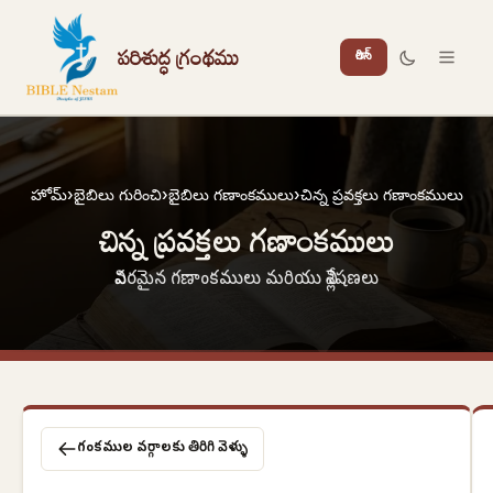
పరిశుద్ధ గ్రంథము
లాగిన్
హోమ్
›
బైబిలు గురించి
›
బైబిలు గణాంకములు
›
చిన్న ప్రవక్తలు గణాంకములు
చిన్న ప్రవక్తలు గణాంకములు
వివరమైన గణాంకములు మరియు విశ్లేషణలు
గణాంకముల వర్గాలకు తిరిగి వెళ్ళు