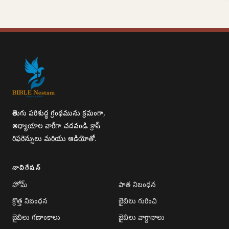
తెలుగు పరిశుద్ధ గ్రంథమును క్రమంగా,
అధ్యాయాల వారీగా చదవండి. క్రాస్
రిఫరెన్సులు మరియు ఆడియోతో.
నావిగేషన్
హోమ్
పాత నిబంధన
క్రొత్త నిబంధన
బైబిలు గురించి
బైబిలు గణాంకాలు
బైబిలు వాగ్దానాలు