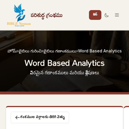
పరిశుద్ధ గ్రంథము
లాగిన్
హోమ్
›
బైబిలు గురించి
›
బైబిలు గణాంకములు
›
Word Based Analytics
Word Based Analytics
వివరమైన గణాంకములు మరియు విశ్లేషణలు
గణాంకముల వర్గాలకు తిరిగి వెళ్ళు