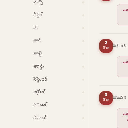
మార్చి
ఆద
ఏప్రిల్
మే
జూన్
2
శుక్ర, జన
రోజు
జూలై
ఆద
ఆగస్టు
సెప్టెంబర్
అక్టోబర్
3
శని, జన 3
రోజు
నవంబర్
ఆద
డిసెంబర్