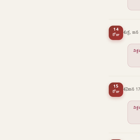
14
శుక్ర, జన
రోజు
నిర
15
శని, జన 17
రోజు
నిర