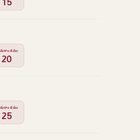
15
ర్గమకాండము
20
ర్గమకాండము
25