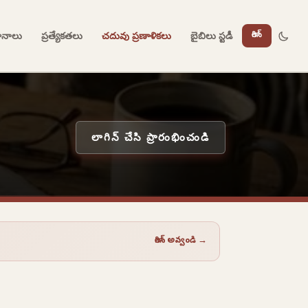
దానాలు
ప్రత్యేకతలు
చదువు ప్రణాళికలు
బైబిలు స్టడీ
లాగిన్
లాగిన్ చేసి ప్రారంభించండి
లాగిన్ అవ్వండి →