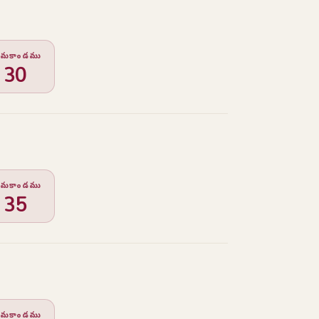
ర్గమకాండము
30
ర్గమకాండము
35
ర్గమకాండము