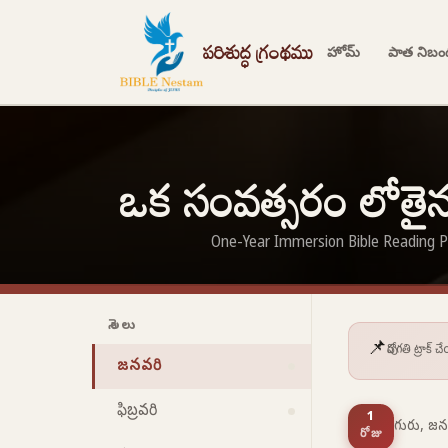
పరిశుద్ధ గ్రంథము
హోమ్
పాత నిబ
ఒక సంవత్సరం లోత
One-Year Immersion Bible Reading Pl
నెలలు
📌
పురోగతి ట్రాక్
జనవరి
ఫిబ్రవరి
1
గురు, జన
రోజు