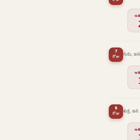
రోజు
ఆద
7
గురు, జన
రోజు
ఆద
8
శుక్ర, జన
రోజు
ఆద