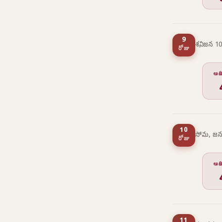
9
శని, జన 10
రోజు
ఆద
10
సోమ, జన
రోజు
ఆద
11