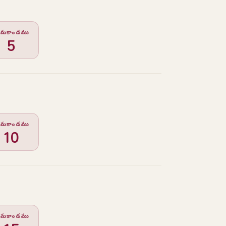
ర్గమకాండము
5
ర్గమకాండము
10
ర్గమకాండము