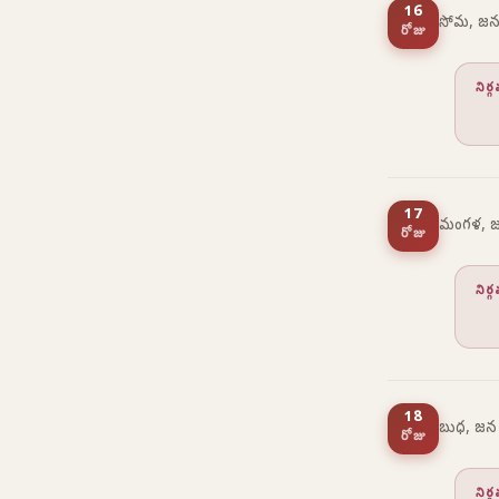
16
సోమ, జన
రోజు
నిర
17
మంగళ, జ
రోజు
నిర
18
బుధ, జన
రోజు
నిర