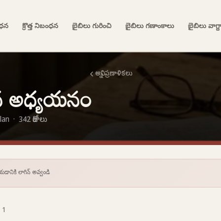
ంధన
క్రొత్త నిబంధన
బైబిలు గురించి
బైబిలు గణాంకాలు
బైబిలు వాగ్
అన్ని ప్రణాళికలు
ైన అధ్యయనం
an · 342 రోజులు
 చేయడానికి లాగిన్ అవ్వండి
 1