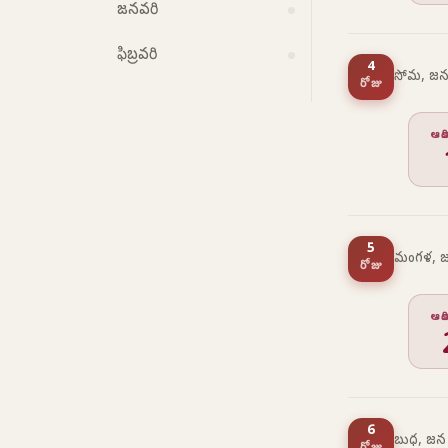
జనవరి
ఫిబ్రవరి
4
సోమ, జన
రోజు
ఆద
5
మంగళ, జ
రోజు
ఆద
6
బుధ, జన