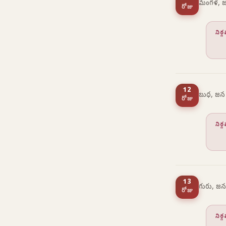
మంగళ, జ
రోజు
నిర
12
బుధ, జన
రోజు
నిర
13
గురు, జన
రోజు
నిర